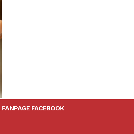
FANPAGE FACEBOOK