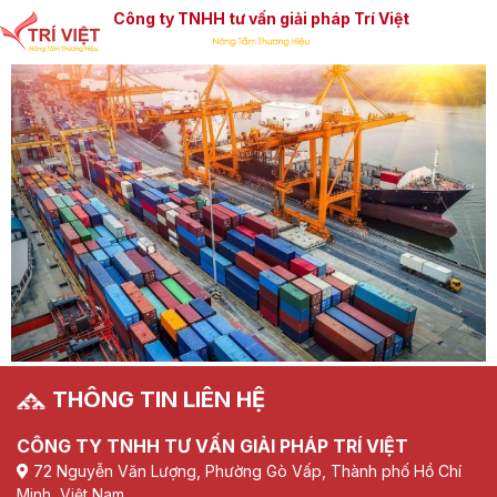
Công ty TNHH tư vấn giải pháp Trí Việt
THÔNG TIN LIÊN HỆ
CÔNG TY TNHH TƯ VẤN GIẢI PHÁP TRÍ VIỆT
72 Nguyễn Văn Lượng, Phường Gò Vấp, Thành phố Hồ Chí
Minh, Việt Nam