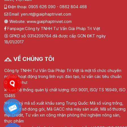
Điện thoại: 0905 626 090 - 0862 804 468
Email: yen.nt@giaiphaptriviet.com
Website: www.giaiphaptriviet.com
Fanpage:
Công ty TNHH Tư Vấn Giải Pháp Trí Việt
GPKD số: 0314209764 đã được cấp GCN ĐKT ngày
18/01/2017
VỀ CHÚNG TÔI
Công ty TNHH Tư Vấn Giải Pháp Trí Việt là một tổ chức chuyên
nghiệp hoạt động trong lĩnh vực đào tạo, tư vấn các tiêu chuẩn
Quốc tế như:
Các hệ thống quản lý chất lượng: ISO 9001, ISO/ TS 16949, ISO
13485
Đăng ký mã số xuất khẩu sang Trung Quốc: Mã số vùng trồng,
Mã số cơ sở đóng gói, Mã GACC nhà máy sản xuất, Mã số thương
mại Credit, Tư vấn xin công nhận phòng thử nghiệm nông sản,
thực phẩm