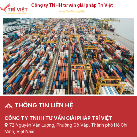
Công ty TNHH tư vấn giải pháp Trí Việt
THÔNG TIN LIÊN HỆ
CÔNG TY TNHH TƯ VẤN GIẢI PHÁP TRÍ VIỆT
72 Nguyễn Văn Lượng, Phường Gò Vấp, Thành phố Hồ Chí
Minh, Việt Nam