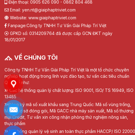
Điện thoại: 0905 626 090 - 0862 804 468
Email: yen.nt@giaiphaptriviet.com
Website: www.giaiphaptriviet.com
Fanpage:
Công ty TNHH Tư Vấn Giải Pháp Trí Việt
GPKD số: 0314209764 đã được cấp GCN ĐKT ngày
18/01/2017
VỀ CHÚNG TÔI
Công ty TNHH Tư Vấn Giải Pháp Trí Việt là một tổ chức chuyên
nghiệp hoạt động trong lĩnh vực đào tạo, tư vấn các tiêu chuẩn
Quốc tế như:
Các hệ thống quản lý chất lượng: ISO 9001, ISO/ TS 16949, ISO
13485
Đăng ký mã số xuất khẩu sang Trung Quốc: Mã số vùng trồng,
Mã số cơ sở đóng gói, Mã GACC nhà máy sản xuất, Mã số thương
mại Credit, Tư vấn xin công nhận phòng thử nghiệm nông sản,
thực phẩm
Hệ thống quản lý vệ sinh an toàn thực phẩm HACCP/ ISO 22000