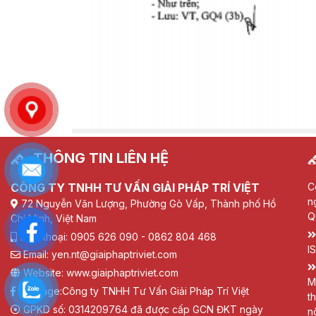
THÔNG TIN LIÊN HỆ
CÔNG TY TNHH TƯ VẤN GIẢI PHÁP TRÍ VIỆT
C
n
72 Nguyễn Văn Lượng, Phường Gò Vấp, Thành phố Hồ
Q
Chí Minh, Việt Nam
Điện thoại: 0905 626 090 - 0862 804 468
I
Email: yen.nt@giaiphaptriviet.com
Website: www.giaiphaptriviet.com
M
Fanpage:
Công ty TNHH Tư Vấn Giải Pháp Trí Việt
t
GPKD số: 0314209764 đã được cấp GCN ĐKT ngày
n