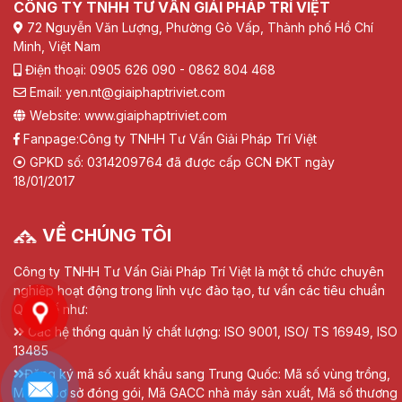
CÔNG TY TNHH TƯ VẤN GIẢI PHÁP TRÍ VIỆT
72 Nguyễn Văn Lượng, Phường Gò Vấp, Thành phố Hồ Chí
Minh, Việt Nam
Điện thoại: 0905 626 090 - 0862 804 468
Email: yen.nt@giaiphaptriviet.com
Website: www.giaiphaptriviet.com
Fanpage:
Công ty TNHH Tư Vấn Giải Pháp Trí Việt
GPKD số: 0314209764 đã được cấp GCN ĐKT ngày
18/01/2017
VỀ CHÚNG TÔI
Công ty TNHH Tư Vấn Giải Pháp Trí Việt là một tổ chức chuyên
nghiệp hoạt động trong lĩnh vực đào tạo, tư vấn các tiêu chuẩn
Quốc tế như:
Các hệ thống quản lý chất lượng: ISO 9001, ISO/ TS 16949, ISO
13485
Đăng ký mã số xuất khẩu sang Trung Quốc: Mã số vùng trồng,
Mã số cơ sở đóng gói, Mã GACC nhà máy sản xuất, Mã số thương