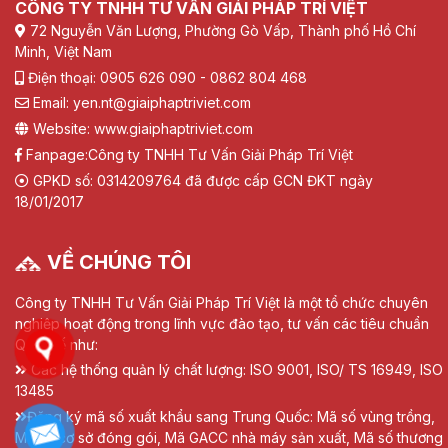
CÔNG TY TNHH TƯ VẤN GIẢI PHÁP TRÍ VIỆT
72 Nguyễn Văn Lượng, Phường Gò Vấp, Thành phố Hồ Chí
Minh, Việt Nam
Điện thoại: 0905 626 090 - 0862 804 468
Email: yen.nt@giaiphaptriviet.com
Website: www.giaiphaptriviet.com
Fanpage:
Công ty TNHH Tư Vấn Giải Pháp Trí Việt
GPKD số: 0314209764 đã được cấp GCN ĐKT ngày
18/01/2017
VỀ CHÚNG TÔI
Công ty TNHH Tư Vấn Giải Pháp Trí Việt là một tổ chức chuyên
nghiệp hoạt động trong lĩnh vực đào tạo, tư vấn các tiêu chuẩn
Quốc tế như:
Các hệ thống quản lý chất lượng: ISO 9001, ISO/ TS 16949, ISO
13485
Đăng ký mã số xuất khẩu sang Trung Quốc: Mã số vùng trồng,
Mã số cơ sở đóng gói, Mã GACC nhà máy sản xuất, Mã số thương