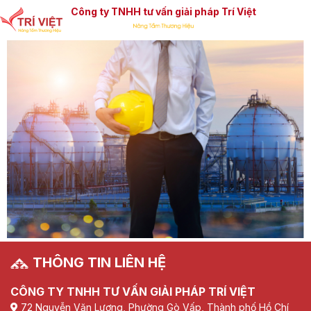
Công ty TNHH tư vấn giải pháp Trí Việt
THÔNG TIN LIÊN HỆ
CÔNG TY TNHH TƯ VẤN GIẢI PHÁP TRÍ VIỆT
72 Nguyễn Văn Lượng, Phường Gò Vấp, Thành phố Hồ Chí