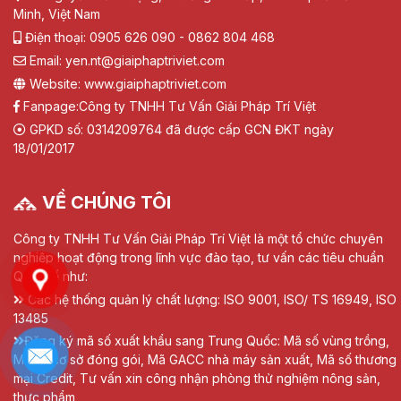
Minh, Việt Nam
Điện thoại: 0905 626 090 - 0862 804 468
Email: yen.nt@giaiphaptriviet.com
Website: www.giaiphaptriviet.com
Fanpage:
Công ty TNHH Tư Vấn Giải Pháp Trí Việt
GPKD số: 0314209764 đã được cấp GCN ĐKT ngày
18/01/2017
VỀ CHÚNG TÔI
Công ty TNHH Tư Vấn Giải Pháp Trí Việt là một tổ chức chuyên
nghiệp hoạt động trong lĩnh vực đào tạo, tư vấn các tiêu chuẩn
Quốc tế như:
Các hệ thống quản lý chất lượng: ISO 9001, ISO/ TS 16949, ISO
13485
Đăng ký mã số xuất khẩu sang Trung Quốc: Mã số vùng trồng,
Mã số cơ sở đóng gói, Mã GACC nhà máy sản xuất, Mã số thương
mại Credit, Tư vấn xin công nhận phòng thử nghiệm nông sản,
thực phẩm