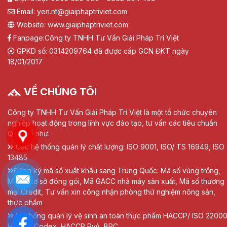
Email: yen.nt@giaiphaptriviet.com
Website: www.giaiphaptriviet.com
Fanpage:
Công ty TNHH Tư Vấn Giải Pháp Trí Việt
GPKD số: 0314209764 đã được cấp GCN ĐKT ngày
18/01/2017
VỀ CHÚNG TÔI
Công ty TNHH Tư Vấn Giải Pháp Trí Việt là một tổ chức chuyên
nghiệp hoạt động trong lĩnh vực đào tạo, tư vấn các tiêu chuẩn
Quốc tế như:
Các hệ thống quản lý chất lượng: ISO 9001, ISO/ TS 16949, ISO
13485
Đăng ký mã số xuất khẩu sang Trung Quốc: Mã số vùng trồng,
Mã số cơ sở đóng gói, Mã GACC nhà máy sản xuất, Mã số thương
mại Credit, Tư vấn xin công nhận phòng thử nghiệm nông sản,
thực phẩm
Hệ thống quản lý vệ sinh an toàn thực phẩm HACCP/ ISO 22000
HACCP Codex, HACCP RvA, BRC