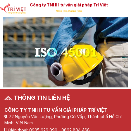
Công ty TNHH tư vấn giải pháp Trí Việt
THÔNG TIN LIÊN HỆ
CÔNG TY TNHH TƯ VẤN GIẢI PHÁP TRÍ VIỆT
72 Nguyễn Văn Lượng, Phường Gò Vấp, Thành phố Hồ Chí
Minh, Việt Nam
Điện thoại: 0905 626 090 - 0862 804 468