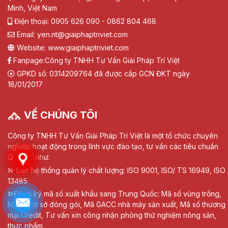
Minh, Việt Nam
Điện thoại: 0905 626 090 - 0862 804 468
Email: yen.nt@giaiphaptriviet.com
Website: www.giaiphaptriviet.com
Fanpage:
Công ty TNHH Tư Vấn Giải Pháp Trí Việt
GPKD số: 0314209764 đã được cấp GCN ĐKT ngày
18/01/2017
VỀ CHÚNG TÔI
Công ty TNHH Tư Vấn Giải Pháp Trí Việt là một tổ chức chuyên
nghiệp hoạt động trong lĩnh vực đào tạo, tư vấn các tiêu chuẩn
Quốc tế như:
Các hệ thống quản lý chất lượng: ISO 9001, ISO/ TS 16949, ISO
13485
Đăng ký mã số xuất khẩu sang Trung Quốc: Mã số vùng trồng,
Mã số cơ sở đóng gói, Mã GACC nhà máy sản xuất, Mã số thương
mại Credit, Tư vấn xin công nhận phòng thử nghiệm nông sản,
thực phẩm