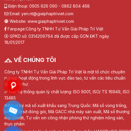
Điện thoại: 0905 626 090 - 0862 804 468
Email: yen.nt@giaiphaptriviet.com
Website: www.giaiphaptriviet.com
Fanpage:
Công ty TNHH Tư Vấn Giải Pháp Trí Việt
GPKD số: 0314209764 đã được cấp GCN ĐKT ngày
18/01/2017
VỀ CHÚNG TÔI
Công ty TNHH Tư Vấn Giải Pháp Trí Việt là một tổ chức chuyên
nghiệp hoạt động trong lĩnh vực đào tạo, tư vấn các tiêu chuẩn
Quốc tế như:
Các hệ thống quản lý chất lượng: ISO 9001, ISO/ TS 16949, ISO
13485
Đăng ký mã số xuất khẩu sang Trung Quốc: Mã số vùng trồng,
Mã số cơ sở đóng gói, Mã GACC nhà máy sản xuất, Mã số thương
mại Credit, Tư vấn xin công nhận phòng thử nghiệm nông sản,
thực phẩm