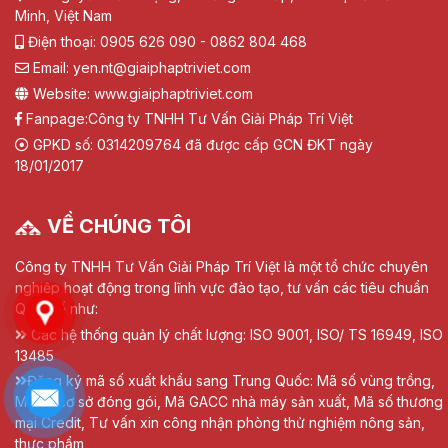
Minh, Việt Nam
Điện thoại: 0905 626 090 - 0862 804 468
Email: yen.nt@giaiphaptriviet.com
Website: www.giaiphaptriviet.com
Fanpage:
Công ty TNHH Tư Vấn Giải Pháp Trí Việt
GPKD số: 0314209764 đã được cấp GCN ĐKT ngày
18/01/2017
VỀ CHÚNG TÔI
Công ty TNHH Tư Vấn Giải Pháp Trí Việt là một tổ chức chuyên
nghiệp hoạt động trong lĩnh vực đào tạo, tư vấn các tiêu chuẩn
Quốc tế như:
Các hệ thống quản lý chất lượng: ISO 9001, ISO/ TS 16949, ISO
13485
Đăng ký mã số xuất khẩu sang Trung Quốc: Mã số vùng trồng,
Mã số cơ sở đóng gói, Mã GACC nhà máy sản xuất, Mã số thương
mại Credit, Tư vấn xin công nhận phòng thử nghiệm nông sản,
thực phẩm