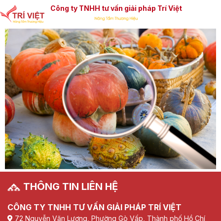
Công ty TNHH tư vấn giải pháp Trí Việt
THÔNG TIN LIÊN HỆ
CÔNG TY TNHH TƯ VẤN GIẢI PHÁP TRÍ VIỆT
72 Nguyễn Văn Lượng, Phường Gò Vấp, Thành phố Hồ Chí