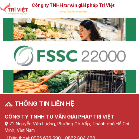
Công ty TNHH tư vấn giải pháp Trí Việt
THÔNG TIN LIÊN HỆ
CÔNG TY TNHH TƯ VẤN GIẢI PHÁP TRÍ VIỆT
72 Nguyễn Văn Lượng, Phường Gò Vấp, Thành phố Hồ Chí
Minh, Việt Nam
Điện thoại: 0905 626 090 - 0862 804 468