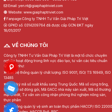
Email: yen.nt@giaiphaptriviet.com
Website: www.giaiphaptriviet.com
Fanpage:
Công ty TNHH Tư Vấn Giải Pháp Trí Việt
GPKD số: 0314209764 đã được cấp GCN ĐKT ngày
18/01/2017
VỀ CHÚNG TÔI
Công ty TNHH Tư Vấn Giải Pháp Trí Việt là một tổ chức chuyên
nghiệp hoạt động trong lĩnh vực đào tạo, tư vấn các tiêu chuẩn
Quốc tế như:
Các hệ thống quản lý chất lượng: ISO 9001, ISO/ TS 16949, ISO
13485
Đăng ký mã số xuất khẩu sang Trung Quốc: Mã số vùng trồng,
Mã số cơ sở đóng gói, Mã GACC nhà máy sản xuất, Mã số thương
mại Credit, Tư vấn xin công nhận phòng thử nghiệm nông sản,
thực phẩm
Hệ thống quản lý vệ sinh an toàn thực phẩm HACCP/ ISO 22000
HACCP Codex, HACCP RvA, BRC