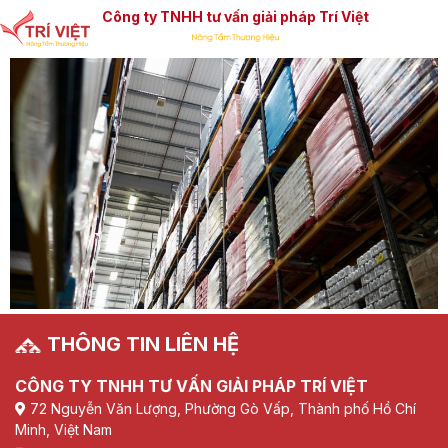
Công ty TNHH tư vấn giải pháp Trí Việt
THÔNG TIN LIÊN HỆ
CÔNG TY TNHH TƯ VẤN GIẢI PHÁP TRÍ VIỆT
72 Nguyễn Văn Lượng, Phường Gò Vấp, Thành phố Hồ Chí
Minh, Việt Nam