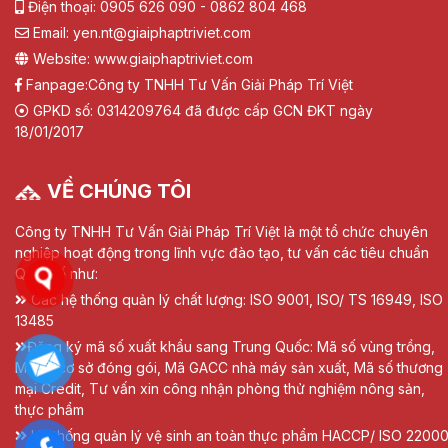
Điện thoại: 0905 626 090 - 0862 804 468
Email: yen.nt@giaiphaptriviet.com
Website: www.giaiphaptriviet.com
Fanpage:
Công ty TNHH Tư Vấn Giải Pháp Trí Việt
GPKD số: 0314209764 đã được cấp GCN ĐKT ngày
18/01/2017
VỀ CHÚNG TÔI
Công ty TNHH Tư Vấn Giải Pháp Trí Việt là một tổ chức chuyên
nghiệp hoạt động trong lĩnh vực đào tạo, tư vấn các tiêu chuẩn
Quốc tế như:
Các hệ thống quản lý chất lượng: ISO 9001, ISO/ TS 16949, ISO
13485
Đăng ký mã số xuất khẩu sang Trung Quốc: Mã số vùng trồng,
Mã số cơ sở đóng gói, Mã GACC nhà máy sản xuất, Mã số thương
mại Credit, Tư vấn xin công nhận phòng thử nghiệm nông sản,
thực phẩm
Hệ thống quản lý vệ sinh an toàn thực phẩm HACCP/ ISO 22000