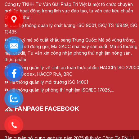
Công ty TNHH Tư Vấn Giải Pháp Trí Việt là một tổ chức chuyên
nghiệp hoạt động trong lĩnh vực đào tạo, tư vấn các tiêu chuẩn
Quốc tế như:
Các hệ thống quản lý chất lượng: ISO 9001, ISO/ TS 16949, ISO
13485
Đăng ký mã số xuất khẩu sang Trung Quốc: Mã số vùng trồng,
Mã số cơ sở đóng gói, Mã GACC nhà máy sản xuất, Mã số thương
mại Credit, Tư vấn xin công nhận phòng thử nghiệm nông sản,
thực phẩm
Hệ thống quản lý vệ sinh an toàn thực phẩm HACCP/ ISO 22000
HACCP Codex, HACCP RvA, BRC
Hệ thống quản lý môi trường ISO 14001
Hệ thống quản lý phòng thí nghiệm ISO/IEC 17025,...
FANPAGE FACEBOOK
Bản quyền nội dung website năm 2025 © thuộc Công Ty TNHH