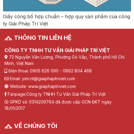
Giấy công bố hợp chuẩn – hợp quy sản phẩm của công
ty Giải Pháp Trí Việt
THÔNG TIN LIÊN HỆ
CÔNG TY TNHH TƯ VẤN GIẢI PHÁP TRÍ VIỆT
72 Nguyễn Văn Lượng, Phường Gò Vấp, Thành phố Hồ Chí
Minh, Việt Nam
Điện thoại: 0905 626 090 - 0862 804 468
Email: yen.nt@giaiphaptriviet.com
Website: www.giaiphaptriviet.com
Fanpage:
Công ty TNHH Tư Vấn Giải Pháp Trí Việt
GPKD số: 0314209764 đã được cấp GCN ĐKT ngày
18/01/2017
VỀ CHÚNG TÔI