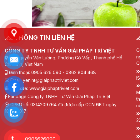
THÔNG TIN LIÊN HỆ
CÔNG TY TNHH TƯ VẤN GIẢI PHÁP TRÍ VIỆT
C
n
72 Nguyễn Văn Lượng, Phường Gò Vấp, Thành phố Hồ
Q
Chí Minh, Việt Nam
Điện thoại: 0905 626 090 - 0862 804 468
I
Email: yen.nt@giaiphaptriviet.com
Website: www.giaiphaptriviet.com
M
Fanpage:
Công ty TNHH Tư Vấn Giải Pháp Trí Việt
t
GPKD số: 0314209764 đã được cấp GCN ĐKT ngày
n
18/01/2017
2
0905626090