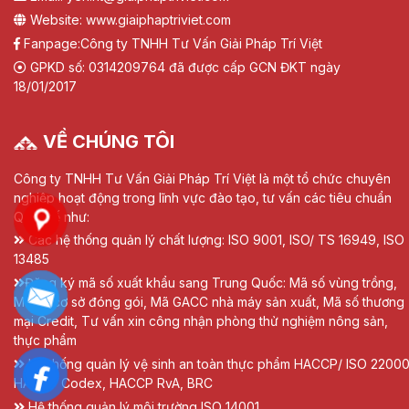
Website: www.giaiphaptriviet.com
Fanpage:
Công ty TNHH Tư Vấn Giải Pháp Trí Việt
GPKD số: 0314209764 đã được cấp GCN ĐKT ngày
18/01/2017
VỀ CHÚNG TÔI
Công ty TNHH Tư Vấn Giải Pháp Trí Việt là một tổ chức chuyên
nghiệp hoạt động trong lĩnh vực đào tạo, tư vấn các tiêu chuẩn
Quốc tế như:
Các hệ thống quản lý chất lượng: ISO 9001, ISO/ TS 16949, ISO
13485
Đăng ký mã số xuất khẩu sang Trung Quốc: Mã số vùng trồng,
Mã số cơ sở đóng gói, Mã GACC nhà máy sản xuất, Mã số thương
mại Credit, Tư vấn xin công nhận phòng thử nghiệm nông sản,
thực phẩm
Hệ thống quản lý vệ sinh an toàn thực phẩm HACCP/ ISO 22000
HACCP Codex, HACCP RvA, BRC
Hệ thống quản lý môi trường ISO 14001