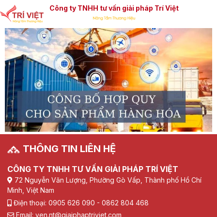
Công ty TNHH tư vấn giải pháp Trí Việt
THÔNG TIN LIÊN HỆ
CÔNG TY TNHH TƯ VẤN GIẢI PHÁP TRÍ VIỆT
72 Nguyễn Văn Lượng, Phường Gò Vấp, Thành phố Hồ Chí
Minh, Việt Nam
Điện thoại: 0905 626 090 - 0862 804 468
Email: yen.nt@giaiphaptriviet.com