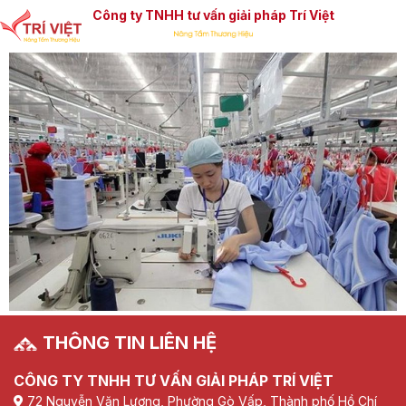
Công ty TNHH tư vấn giải pháp Trí Việt
THÔNG TIN LIÊN HỆ
CÔNG TY TNHH TƯ VẤN GIẢI PHÁP TRÍ VIỆT
72 Nguyễn Văn Lượng, Phường Gò Vấp, Thành phố Hồ Chí