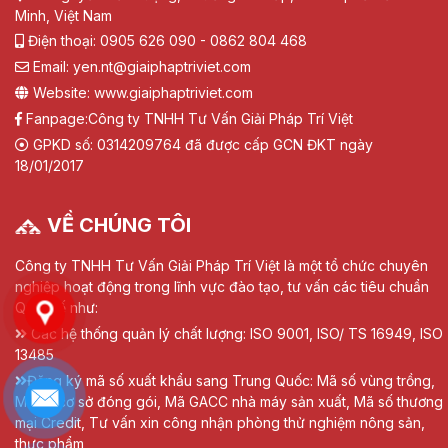
Minh, Việt Nam
Điện thoại: 0905 626 090 - 0862 804 468
Email: yen.nt@giaiphaptriviet.com
Website: www.giaiphaptriviet.com
Fanpage:
Công ty TNHH Tư Vấn Giải Pháp Trí Việt
GPKD số: 0314209764 đã được cấp GCN ĐKT ngày
18/01/2017
VỀ CHÚNG TÔI
Công ty TNHH Tư Vấn Giải Pháp Trí Việt là một tổ chức chuyên
nghiệp hoạt động trong lĩnh vực đào tạo, tư vấn các tiêu chuẩn
Quốc tế như:
Các hệ thống quản lý chất lượng: ISO 9001, ISO/ TS 16949, ISO
13485
Đăng ký mã số xuất khẩu sang Trung Quốc: Mã số vùng trồng,
Mã số cơ sở đóng gói, Mã GACC nhà máy sản xuất, Mã số thương
mại Credit, Tư vấn xin công nhận phòng thử nghiệm nông sản,
thực phẩm