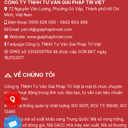
CÔNG TY TNHH TƯ VẤN GIẢI PHÁP TRÍ VIỆT
72 Nguyễn Văn Lượng, Phường Gò Vấp, Thành phố Hồ Chí
Minh, Việt Nam
Điện thoại: 0905 626 090 - 0862 804 468
Email: yen.nt@giaiphaptriviet.com
Website: www.giaiphaptriviet.com
Fanpage:
Công ty TNHH Tư Vấn Giải Pháp Trí Việt
GPKD số: 0314209764 đã được cấp GCN ĐKT ngày
18/01/2017
VỀ CHÚNG TÔI
Công ty TNHH Tư Vấn Giải Pháp Trí Việt là một tổ chức chuyên
nghiệp hoạt động trong lĩnh vực đào tạo, tư vấn các tiêu chuẩn
Quốc tế như:
Các hệ thống quản lý chất lượng: ISO 9001, ISO/ TS 16949, ISO
13485
Đăng ký mã số xuất khẩu sang Trung Quốc: Mã số vùng trồng,
Mã số cơ sở đóng gói, Mã GACC nhà máy sản xuất, Mã số thương