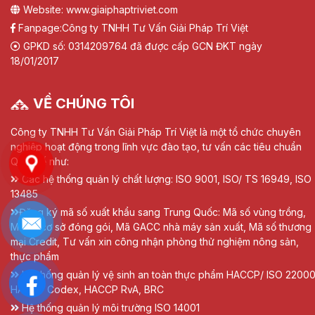
Website: www.giaiphaptriviet.com
Fanpage:
Công ty TNHH Tư Vấn Giải Pháp Trí Việt
GPKD số: 0314209764 đã được cấp GCN ĐKT ngày
18/01/2017
VỀ CHÚNG TÔI
Công ty TNHH Tư Vấn Giải Pháp Trí Việt là một tổ chức chuyên
nghiệp hoạt động trong lĩnh vực đào tạo, tư vấn các tiêu chuẩn
Quốc tế như:
Các hệ thống quản lý chất lượng: ISO 9001, ISO/ TS 16949, ISO
13485
Đăng ký mã số xuất khẩu sang Trung Quốc: Mã số vùng trồng,
Mã số cơ sở đóng gói, Mã GACC nhà máy sản xuất, Mã số thương
mại Credit, Tư vấn xin công nhận phòng thử nghiệm nông sản,
thực phẩm
Hệ thống quản lý vệ sinh an toàn thực phẩm HACCP/ ISO 22000
HACCP Codex, HACCP RvA, BRC
Hệ thống quản lý môi trường ISO 14001