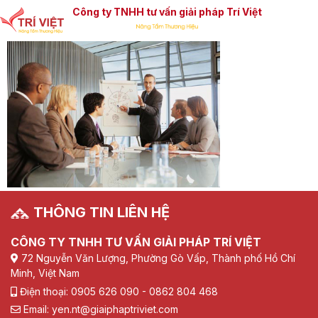
Công ty TNHH tư vấn giải pháp Trí Việt
THÔNG TIN LIÊN HỆ
CÔNG TY TNHH TƯ VẤN GIẢI PHÁP TRÍ VIỆT
72 Nguyễn Văn Lượng, Phường Gò Vấp, Thành phố Hồ Chí
Minh, Việt Nam
Điện thoại: 0905 626 090 - 0862 804 468
Email: yen.nt@giaiphaptriviet.com