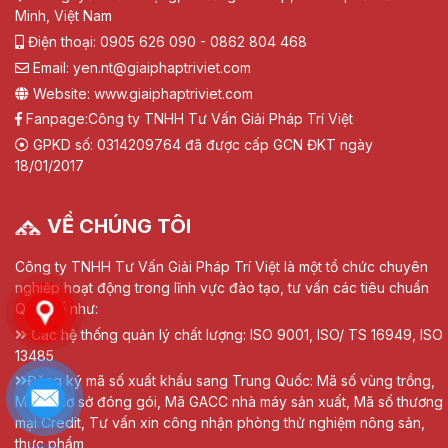
Minh, Việt Nam
Điện thoại: 0905 626 090 - 0862 804 468
Email: yen.nt@giaiphaptriviet.com
Website: www.giaiphaptriviet.com
Fanpage:
Công ty TNHH Tư Vấn Giải Pháp Trí Việt
GPKD số: 0314209764 đã được cấp GCN ĐKT ngày
18/01/2017
VỀ CHÚNG TÔI
Công ty TNHH Tư Vấn Giải Pháp Trí Việt là một tổ chức chuyên
nghiệp hoạt động trong lĩnh vực đào tạo, tư vấn các tiêu chuẩn
Quốc tế như:
Các hệ thống quản lý chất lượng: ISO 9001, ISO/ TS 16949, ISO
13485
Đăng ký mã số xuất khẩu sang Trung Quốc: Mã số vùng trồng,
Mã số cơ sở đóng gói, Mã GACC nhà máy sản xuất, Mã số thương
mại Credit, Tư vấn xin công nhận phòng thử nghiệm nông sản,
thực phẩm