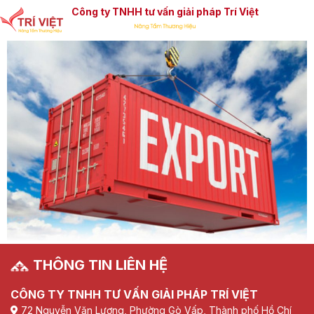
Công ty TNHH tư vấn giải pháp Trí Việt
THÔNG TIN LIÊN HỆ
CÔNG TY TNHH TƯ VẤN GIẢI PHÁP TRÍ VIỆT
72 Nguyễn Văn Lượng, Phường Gò Vấp, Thành phố Hồ Chí